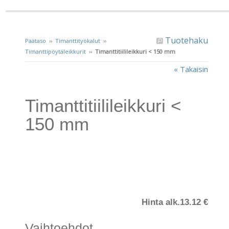
Tuotehaku
Päätaso
››
Timanttityökalut
››
Timanttipöytäleikkurit
››
Timanttitiilileikkuri < 150 mm
« Takaisin
Timanttitiilileikkuri <
150 mm
Hinta alk.
13.12 €
Vaihtoehdot