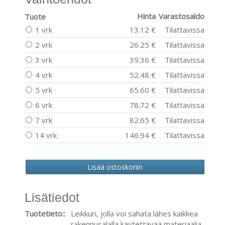
Hinta
Varastosaldo
Tuote
1 vrk
13.12 €
Tilattavissa
2 vrk
26.25 €
Tilattavissa
3 vrk
39.36 €
Tilattavissa
4 vrk
52.48 €
Tilattavissa
5 vrk
65.60 €
Tilattavissa
6 vrk
78.72 €
Tilattavissa
7 vrk
82.65 €
Tilattavissa
14 vrk
146.94 €
Tilattavissa
Lisätiedot
Tuotetieto::
Leikkuri, jolla voi sahata lähes kaikkea
rakennusalalla käytettävää materiaalia