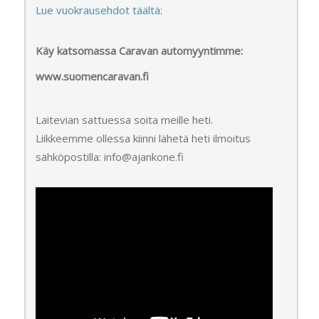
Lue vuokrausehdot täältä:
Käy katsomassa Caravan automyyntimme:
www.suomencaravan.fi
Laitevian sattuessa soita meille heti.
Liikkeemme ollessa kiinni lähetä heti ilmoitus
sähköpostilla: info@ajankone.fi