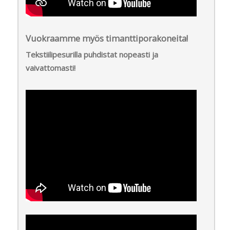
Vuokraamme myös timanttiporakoneita!
Tekstiilipesurilla puhdistat nopeasti ja
vaivattomasti!