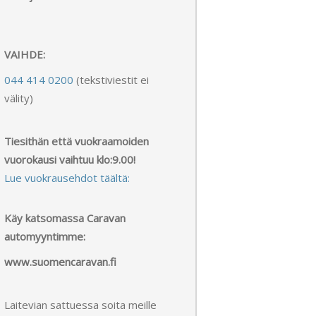
VAIHDE:
044 414 0200
(tekstiviestit ei
välity)
Tiesithän että vuokraamoiden
vuorokausi vaihtuu klo:9.00!
Lue vuokrausehdot täältä:
Käy katsomassa Caravan
automyyntimme:
www.suomencaravan.fi
Laitevian sattuessa soita meille