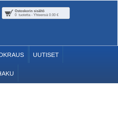
Ostoskorin sisältö
0 tuotetta - Yhteensä 0.00 €
OKRAUS
UUTISET
HAKU