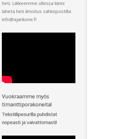
heti. Liikkeemme ollessa kiinni
lähetä heti ilmoitus sähköpostilla:
info@ajankone.fi
Vuokraamme myös
timanttiporakoneita!
Tekstiilipesurilla puhdistat
nopeasti ja vaivattomasti!