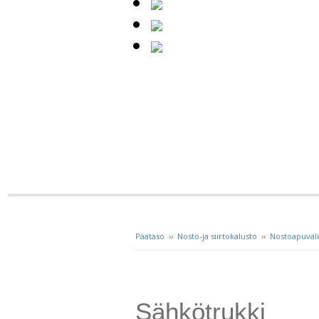
Päätaso
››
Nosto-ja siirtokalusto
››
Nostoapuväl
Sähkötrukki