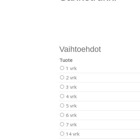
Vaihtoehdot
Tuote
1 vrk
2 vrk
3 vrk
4 vrk
5 vrk
6 vrk
7 vrk
14 vrk