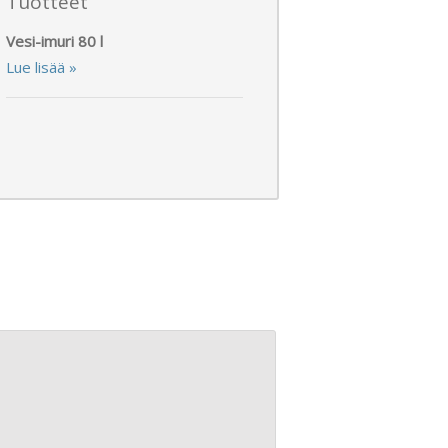
Tuotteet
Vesi-imuri 80 l
Lue lisää »