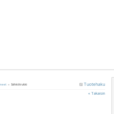
Tuotehaku
ineet
››
Sähkötrukki
« Takaisin