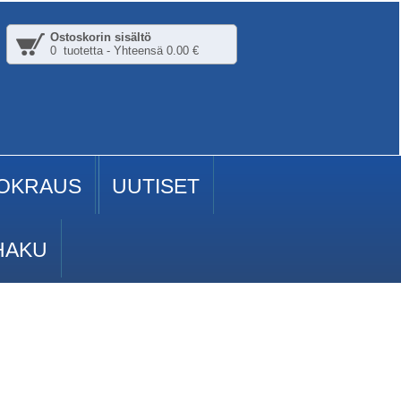
Ostoskorin sisältö
0 tuotetta - Yhteensä 0.00 €
OKRAUS
UUTISET
HAKU