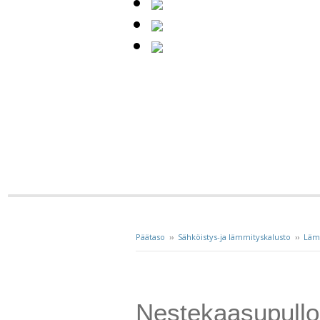
Päätaso
››
Sähköistys-ja lämmityskalusto
››
Lämm
Nestekaasupullo