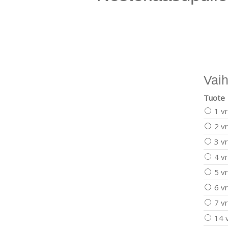
Vaih
Tuote
1 vr
2 vr
3 vr
4 vr
5 vr
6 vr
7 vr
14 