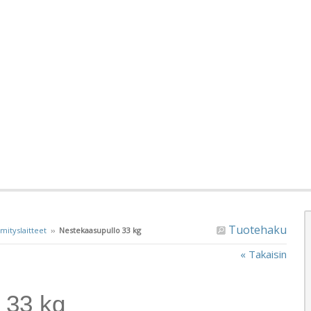
Tuotehaku
ityslaitteet
››
Nestekaasupullo 33 kg
« Takaisin
 33 kg