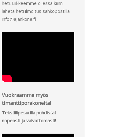
heti. Liikkeemme ollessa kiinni
lähetä heti ilmoitus sähköpostilla:
info@ajankone.fi
Vuokraamme myös
timanttiporakoneita!
Tekstiilipesurilla puhdistat
nopeasti ja vaivattomasti!