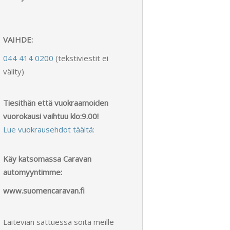
VAIHDE:
044 414 0200
(tekstiviestit ei
välity)
Tiesithän että vuokraamoiden
vuorokausi vaihtuu klo:9.00!
Lue vuokrausehdot täältä:
Käy katsomassa Caravan
automyyntimme:
www.suomencaravan.fi
Laitevian sattuessa soita meille