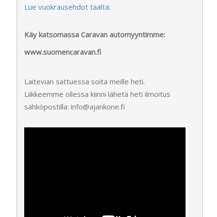
Lue vuokrausehdot täältä:
Käy katsomassa Caravan automyyntimme:
www.suomencaravan.fi
Laitevian sattuessa soita meille heti.
Liikkeemme ollessa kiinni lähetä heti ilmoitus
sähköpostilla: info@ajankone.fi