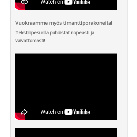
Vuokraamme myös timanttiporakoneita!
Tekstiilipesurilla puhdistat nopeasti ja
vaivattomasti!