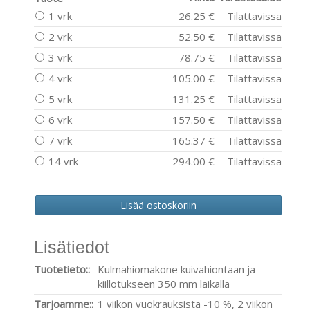
1 vrk
26.25 €
Tilattavissa
2 vrk
52.50 €
Tilattavissa
3 vrk
78.75 €
Tilattavissa
4 vrk
105.00 €
Tilattavissa
5 vrk
131.25 €
Tilattavissa
6 vrk
157.50 €
Tilattavissa
7 vrk
165.37 €
Tilattavissa
14 vrk
294.00 €
Tilattavissa
Lisätiedot
Tuotetieto::
Kulmahiomakone kuivahiontaan ja
kiillotukseen 350 mm laikalla
Tarjoamme::
1 viikon vuokrauksista -10 %, 2 viikon