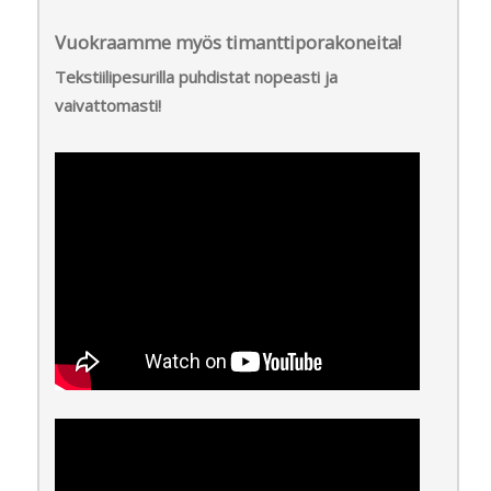
Vuokraamme myös timanttiporakoneita!
Tekstiilipesurilla puhdistat nopeasti ja
vaivattomasti!