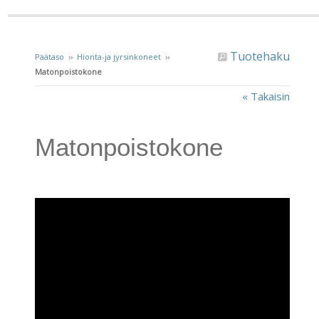
Tuotehaku
Päätaso
››
Hionta-ja jyrsinkoneet
››
Matonpoistokone
« Takaisin
Matonpoistokone