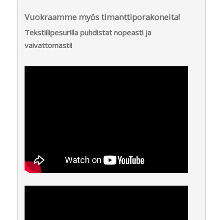
Vuokraamme myös timanttiporakoneita!
Tekstiilipesurilla puhdistat nopeasti ja
vaivattomasti!