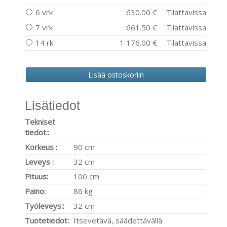
6 vrk
630.00 €
Tilattavissa
7 vrk
661.50 €
Tilattavissa
14 rk
1 176.00 €
Tilattavissa
Lisätiedot
Tekniset
tiedot::
Korkeus :
90 cm
Leveys :
32 cm
Pituus:
100 cm
Paino:
86 kg
Työleveys::
32 cm
Tuotetiedot:
Itsevetävä, säädettävällä