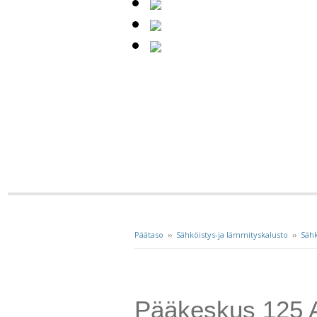
Päätaso
››
Sähköistys-ja lämmityskalusto
››
Sähk
Pääkeskus 125 