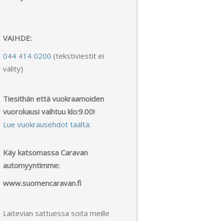
VAIHDE:
044 414 0200
(tekstiviestit ei
välity)
Tiesithän että vuokraamoiden
vuorokausi vaihtuu klo:9.00!
Lue vuokrausehdot täältä:
Käy katsomassa Caravan
automyyntimme:
www.suomencaravan.fi
Laitevian sattuessa soita meille