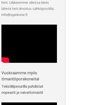
heti. Liikkeemme ollessa kiinni
lähetä heti ilmoitus sähköpostilla:
info@ajankone.fi
Vuokraamme myös
timanttiporakoneita!
Tekstiilipesurilla puhdistat
nopeasti ja vaivattomasti!