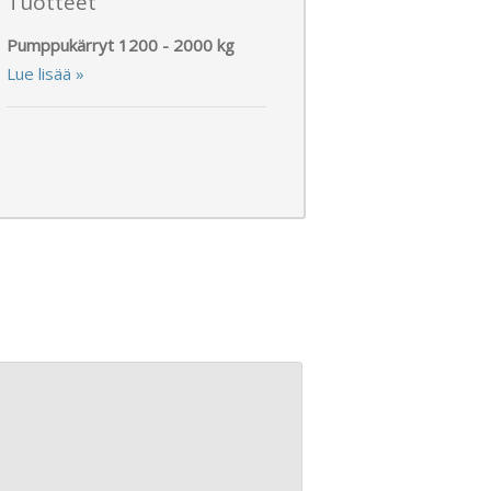
Tuotteet
Pumppukärryt 1200 - 2000 kg
Lue lisää »