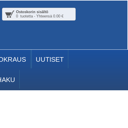
Ostoskorin sisältö
0 tuotetta - Yhteensä 0.00 €
OKRAUS
UUTISET
HAKU