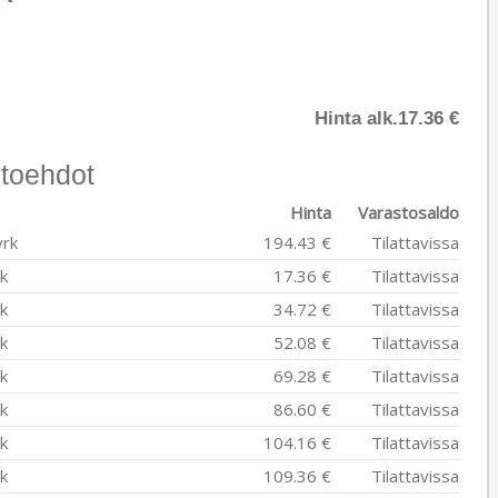
Hinta alk.
17.36 €
toehdot
Hinta
Varastosaldo
vrk
194.43 €
Tilattavissa
k
17.36 €
Tilattavissa
k
34.72 €
Tilattavissa
k
52.08 €
Tilattavissa
k
69.28 €
Tilattavissa
k
86.60 €
Tilattavissa
k
104.16 €
Tilattavissa
k
109.36 €
Tilattavissa