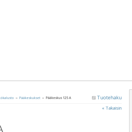
Tuotehaku
ökalusto
››
Pääkeskukset
››
Pääkeskus 125 A
« Takaisin
A