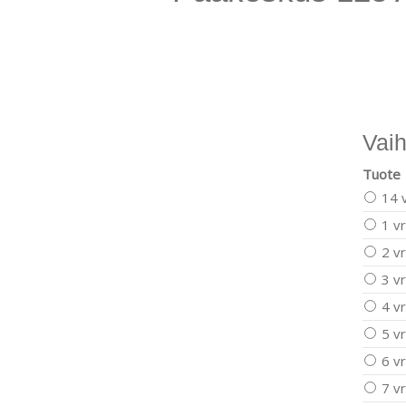
Vaih
Tuote
14 
1 vr
2 vr
3 vr
4 vr
5 vr
6 vr
7 vr