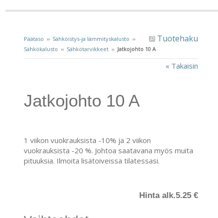
Tuotehaku
Päätaso
››
Sähköistys-ja lämmityskalusto
››
Sähkökalusto
››
Sähkötarvikkeet
››
Jatkojohto 10 A
« Takaisin
Jatkojohto 10 A
1 viikon vuokrauksista -10% ja 2 viikon
vuokrauksista -20 %. Johtoa saatavana myös muita
pituuksia. Ilmoita lisätoiveissa tilatessasi.
Hinta alk.
5.25 €