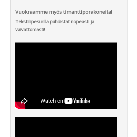
Vuokraamme myös timanttiporakoneita!
Tekstiilipesurilla puhdistat nopeasti ja
vaivattomasti!