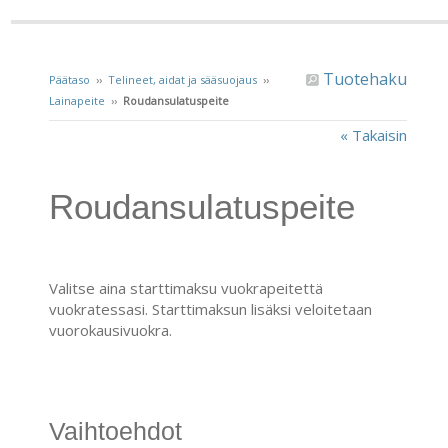
Tuotehaku
Päätaso
››
Telineet, aidat ja sääsuojaus
››
Lainapeite
››
Roudansulatuspeite
« Takaisin
Roudansulatuspeite
Valitse aina starttimaksu vuokrapeitettä
vuokratessasi. Starttimaksun lisäksi veloitetaan
vuorokausivuokra.
Vaihtoehdot