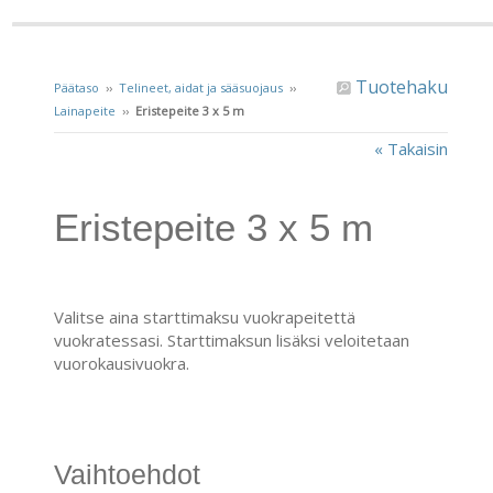
Tuotehaku
Päätaso
››
Telineet, aidat ja sääsuojaus
››
Lainapeite
››
Eristepeite 3 x 5 m
« Takaisin
Eristepeite 3 x 5 m
Valitse aina starttimaksu vuokrapeitettä
vuokratessasi. Starttimaksun lisäksi veloitetaan
vuorokausivuokra.
Vaihtoehdot