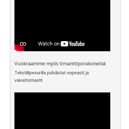
Vuokraamme myös timanttiporakoneita!
Tekstiilipesurilla puhdistat nopeasti ja
vaivattomasti!