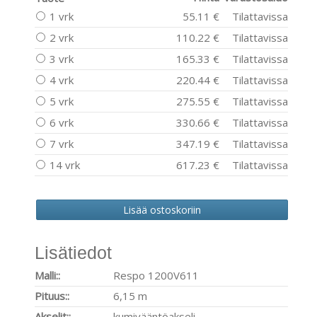
1 vrk
55.11 €
Tilattavissa
2 vrk
110.22 €
Tilattavissa
3 vrk
165.33 €
Tilattavissa
4 vrk
220.44 €
Tilattavissa
5 vrk
275.55 €
Tilattavissa
6 vrk
330.66 €
Tilattavissa
7 vrk
347.19 €
Tilattavissa
14 vrk
617.23 €
Tilattavissa
Lisätiedot
Malli::
Respo 1200V611
Pituus::
6,15 m
Akselit::
kumivääntöakseli