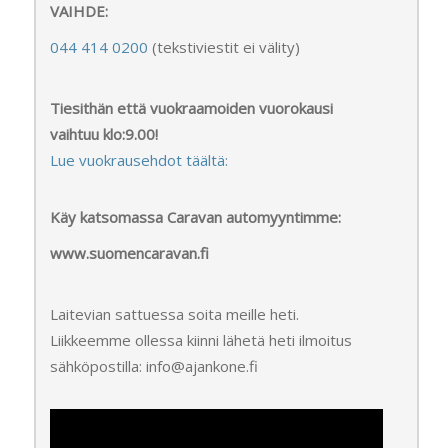
VAIHDE:
044 414 0200
(tekstiviestit ei välity)
Tiesithän että vuokraamoiden vuorokausi
vaihtuu klo:9.00!
Lue vuokrausehdot täältä:
Käy katsomassa Caravan automyyntimme:
www.suomencaravan.fi
Laitevian sattuessa soita meille heti.
Liikkeemme ollessa kiinni lähetä heti ilmoitus
sähköpostilla: info@ajankone.fi