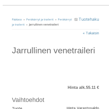
Tuotehaku
Päätaso
››
Peräkärryt ja trailerit
››
Peräkärryt
ja trailerit
››
Jarrullinen venetraileri
« Takaisin
Jarrullinen venetraileri
Hinta alk.
55.11 €
Vaihtoehdot
Hinta
Varastosaldo
Tuote