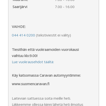
Saarijärvi
7.00 - 16.00
VAIHDE:
044 414 0200
(tekstiviestit ei välity)
Tiesithän että vuokraamoiden vuorokausi
vaihtuu klo:9.00!
Lue vuokrausehdot täältä:
Käy katsomassa Caravan automyyntimme:
www.suomencaravan.fi
Laitevian sattuessa soita meille heti.
Liikkeemme ollessa kiinni lähetä heti ilmoitus