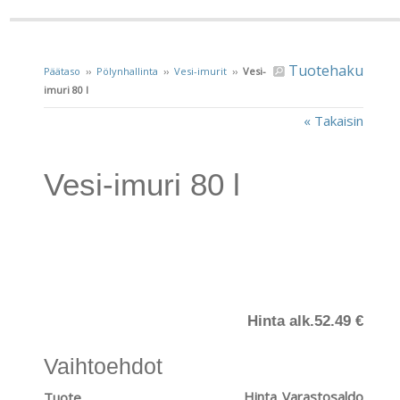
Tuotehaku
Päätaso
››
Pölynhallinta
››
Vesi-imurit
››
Vesi-
imuri 80 l
« Takaisin
Vesi-imuri 80 l
Hinta alk.
52.49 €
Vaihtoehdot
Hinta
Varastosaldo
Tuote