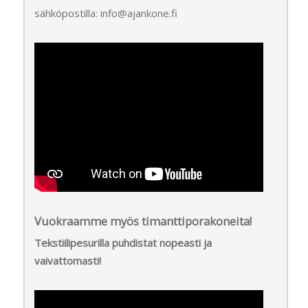
sähköpostilla: info@ajankone.fi
Vuokraamme myös timanttiporakoneita!
Tekstiilipesurilla puhdistat nopeasti ja
vaivattomasti!